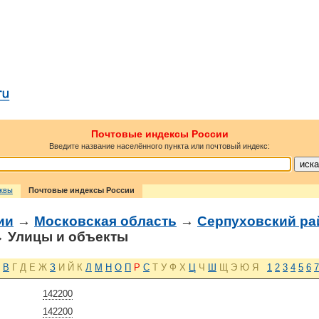
Почтовые индексы России
Введите название населённого пункта или почтовый индекс:
сквы
Почтовые индексы России
ии
→
Московская область
→
Серпуховский ра
 Улицы и объекты
В
Г
Д
Е
Ж
З
И
Й
К
Л
М
Н
О
П
Р
С
Т
У
Ф
Х
Ц
Ч
Ш
Щ
Э
Ю
Я
1
2
3
4
5
6
7
142200
142200