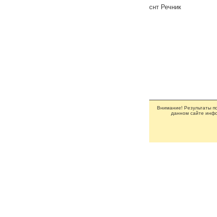
снт Речник
Внимание! Результаты по
данном сайте инфо