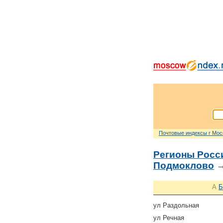
Почтовые индексы г Мо
Регионы Росс
Подмоклово
→
А
Б
ул Раздольная
ул Речная