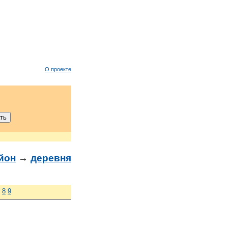
О проекте
йон
→
деревня
8
9