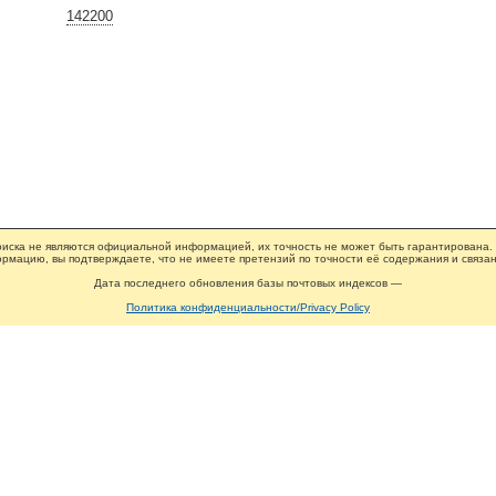
142200
иска не являются официальной информацией, их точность не может быть гарантирована.
рмацию, вы подтверждаете, что не имеете претензий по точности её содержания и связан
Дата последнего обновления базы почтовых индексов —
Политика конфиденциальности/Privacy Policy