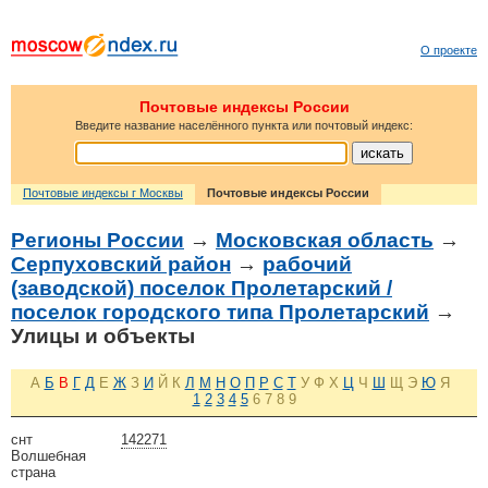
О проекте
Почтовые индексы России
Введите название населённого пункта или почтовый индекс:
Почтовые индексы г Москвы
Почтовые индексы России
Регионы России
→
Московская область
→
Серпуховский район
→
рабочий
(заводской) поселок Пролетарский /
поселок городского типа Пролетарский
→
Улицы и объекты
А
Б
В
Г
Д
Е
Ж
З
И
Й
К
Л
М
Н
О
П
Р
С
Т
У
Ф
Х
Ц
Ч
Ш
Щ
Э
Ю
Я
1
2
3
4
5
6
7
8
9
снт
142271
Волшебная
страна