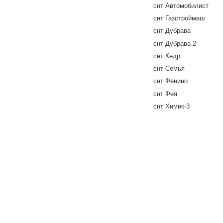
снт Автомобилист
снт Газстроймаш
снт Дубрава
снт Дубрава-2
снт Кедр
снт Семья
снт Фенино
снт Фея
снт Химик-3