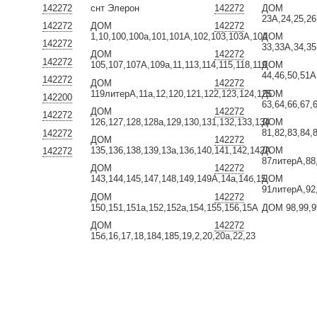
142272
снт Элерон
142272
ДОМ
23А,24,25,26
142272
ДОМ
142272
1,10,100,100а,101,101А,102,103,103А,104
ДОМ
142272
33,33А,34,35
ДОМ
142272
142272
105,107,107А,109а,11,113,114,115,118,119
ДОМ
44,46,50,51А
142272
ДОМ
142272
119литерА,11а,12,120,121,122,123,124,125
ДОМ
142200
63,64,66,67,
ДОМ
142272
142272
126,127,128,128а,129,130,131,132,133,134
ДОМ
81,82,83,84,
142272
ДОМ
142272
135,136,138,139,13а,13б,140,141,142,142А
ДОМ
142272
87литерА,88,
ДОМ
142272
143,144,145,147,148,149,149А,14а,14б,15
ДОМ
91литерА,92,
ДОМ
142272
150,151,151а,152,152а,154,155,156,15А
ДОМ 98,99,9
ДОМ
142272
15б,16,17,18,184,185,19,2,20,20а,22,23