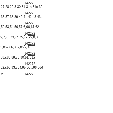
142272
,27,28,29,3,30,31,31а,31б,32
142272
,36,37,38,39,40,41,42,43,43а
142272
,52,53,54,56,57,6,60,61,62
142272
69,7,70,73,74,75,77,79,8,80
142272
85,85а,86,86а,86Б,87
142272
88а,89,89а,9,90,91,91а
142272
92а,93,93а,94,95,95а,96,96б
9а
142272