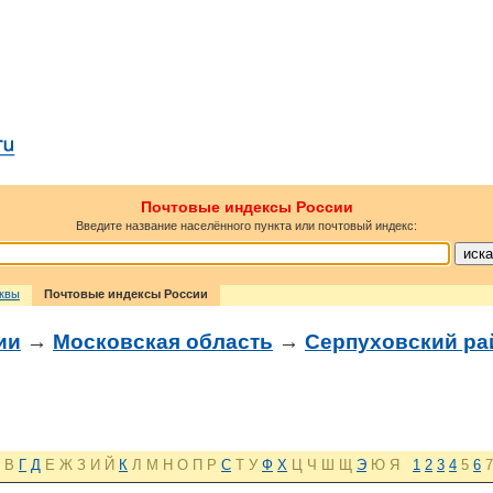
Почтовые индексы России
Введите название населённого пункта или почтовый индекс:
сквы
Почтовые индексы России
ии
→
Московская область
→
Серпуховский ра
В
Г
Д
Е
Ж
З
И
Й
К
Л
М
Н
О
П
Р
С
Т
У
Ф
Х
Ц
Ч
Ш
Щ
Э
Ю
Я
1
2
3
4
5
6
7