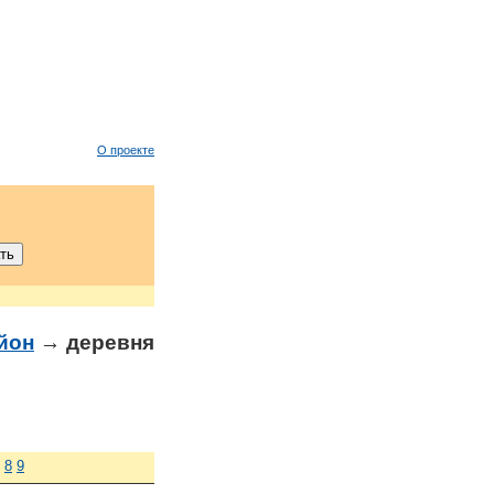
О проекте
йон
→ деревня
8
9