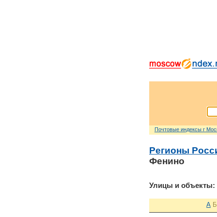
Почтовые индексы г Мо
Регионы Росс
Фенино
Улицы и объекты:
А
Б