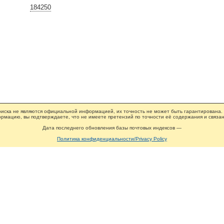
184250
иска не являются официальной информацией, их точность не может быть гарантирована.
рмацию, вы подтверждаете, что не имеете претензий по точности её содержания и связан
Дата последнего обновления базы почтовых индексов —
Политика конфиденциальности/Privacy Policy