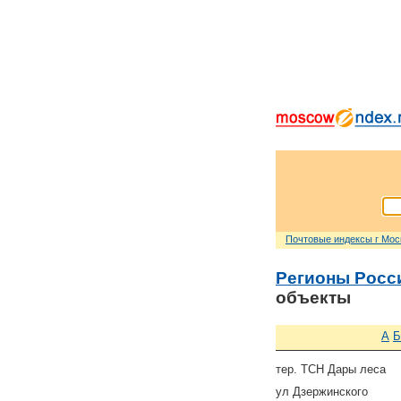
Почтовые индексы г Мо
Регионы Росс
объекты
А
Б
тер. ТСН Дары леса
ул Дзержинского