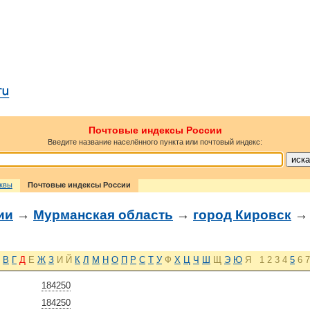
Почтовые индексы России
Введите название населённого пункта или почтовый индекс:
сквы
Почтовые индексы России
ии
→
Мурманская область
→
город Кировск
→ 
В
Г
Д
Е
Ж
З
И
Й
К
Л
М
Н
О
П
Р
С
Т
У
Ф
Х
Ц
Ч
Ш
Щ
Э
Ю
Я
1
2
3
4
5
6
7
184250
184250