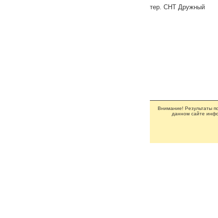
тер. СНТ Дружный
Внимание! Результаты по
данном сайте инфо