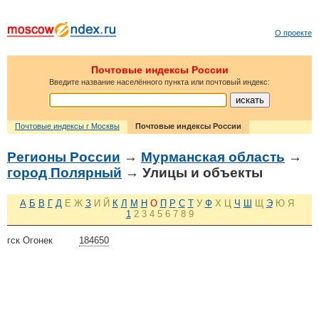
О проекте
Почтовые индексы России
Введите название населённого пункта или почтовый индекс:
Почтовые индексы г Москвы
Почтовые индексы России
Регионы России
→
Мурманская область
→
город Полярный
→ Улицы и объекты
А
Б
В
Г
Д
Е
Ж
З
И
Й
К
Л
М
Н
О
П
Р
С
Т
У
Ф
Х
Ц
Ч
Ш
Щ
Э
Ю
Я
1
2
3
4
5
6
7
8
9
гск Огонек
184650