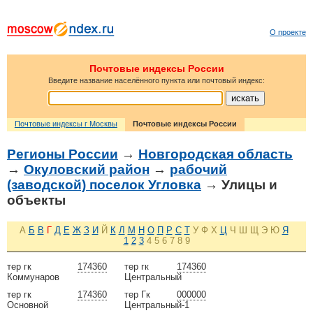
О проекте
Почтовые индексы России
Введите название населённого пункта или почтовый индекс:
Почтовые индексы г Москвы
Почтовые индексы России
Регионы России
→
Новгородская область
→
Окуловский район
→
рабочий
(заводской) поселок Угловка
→ Улицы и
объекты
А
Б
В
Г
Д
Е
Ж
З
И
Й
К
Л
М
Н
О
П
Р
С
Т
У
Ф
Х
Ц
Ч
Ш
Щ
Э
Ю
Я
1
2
3
4
5
6
7
8
9
тер гк
174360
тер гк
174360
Коммунаров
Центральный
тер гк
174360
тер Гк
000000
Основной
Центральный-1