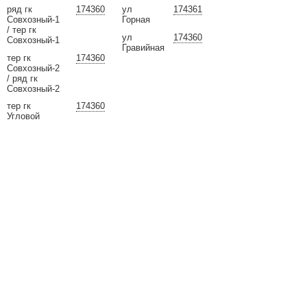
ряд гк
174360
ул
174361
Совхозный-1
Горная
/ тер гк
ул
174360
Совхозный-1
Гравийная
тер гк
174360
Совхозный-2
/ ряд гк
Совхозный-2
тер гк
174360
Угловой