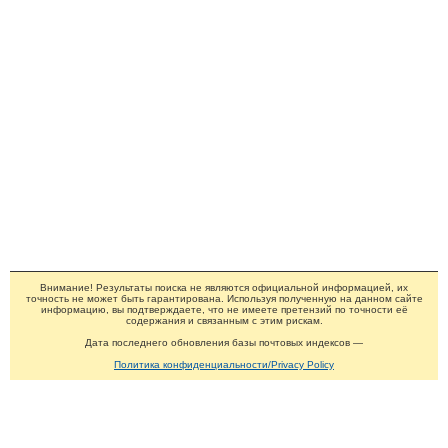
Внимание! Результаты поиска не являются официальной информацией, их
точность не может быть гарантирована. Используя полученную на данном сайте
информацию, вы подтверждаете, что не имеете претензий по точности её
содержания и связанным с этим рискам.
Дата последнего обновления базы почтовых индексов —
Политика конфиденциальности/Privacy Policy