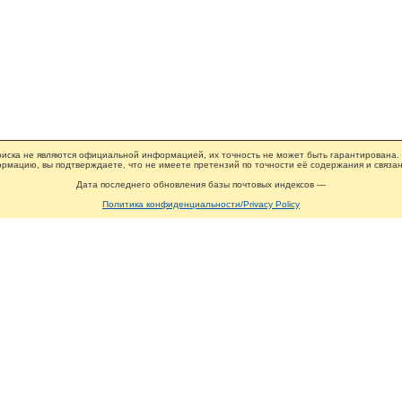
иска не являются официальной информацией, их точность не может быть гарантирована.
рмацию, вы подтверждаете, что не имеете претензий по точности её содержания и связан
Дата последнего обновления базы почтовых индексов —
Политика конфиденциальности/Privacy Policy