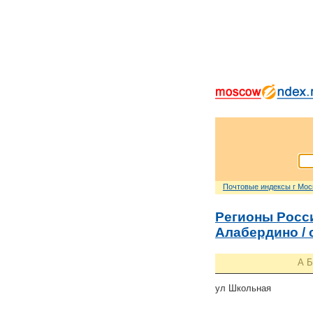
Почтовые индексы г Мо
Регионы Росс
Алабердино /
А
Б
ул Школьная