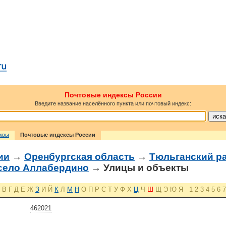
Почтовые индексы России
Введите название населённого пункта или почтовый индекс:
сквы
Почтовые индексы России
ии
→
Оренбургская область
→
Тюльганский р
 село Аллабердино
→ Улицы и объекты
В
Г
Д
Е
Ж
З
И
Й
К
Л
М
Н
О
П
Р
С
Т
У
Ф
Х
Ц
Ч
Ш
Щ
Э
Ю
Я
1
2
3
4
5
6
7
462021