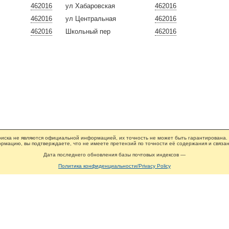
462016
ул Хабаровская
462016
462016
ул Центральная
462016
462016
Школьный пер
462016
иска не являются официальной информацией, их точность не может быть гарантирована.
рмацию, вы подтверждаете, что не имеете претензий по точности её содержания и связан
Дата последнего обновления базы почтовых индексов —
Политика конфиденциальности/Privacy Policy