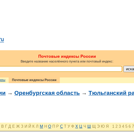
Почтовые индексы России
Введите название населённого пункта или почтовый индекс:
сквы
Почтовые индексы России
ии
→
Оренбургская область
→
Тюльганский р
В
Г
Д
Е
Ж
З
И
Й
К
Л
М
Н
О
П
Р
С
Т
У
Ф
Х
Ц
Ч
Ш
Щ
Э
Ю
Я
1
2
3
4
5
6
7