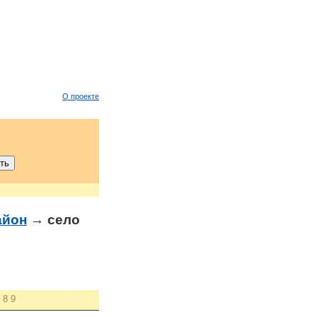
О проекте
айон
→ село
8
9