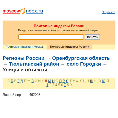
О проекте
Почтовые индексы России
Введите название населённого пункта или почтовый индекс:
Почтовые индексы г Москвы
Почтовые индексы России
Регионы России
→
Оренбургская область
→
Тюльганский район
→
село Городки
→
Улицы и объекты
А
Б
В
Г
Д
Е
Ж
З
И
Й
К
Л
М
Н
О
П
Р
С
Т
У
Ф
Х
Ц
Ч
Ш
Щ
Э
Ю
Я
1
2
3
4
5
6
7
8
9
Лесной пер
462003