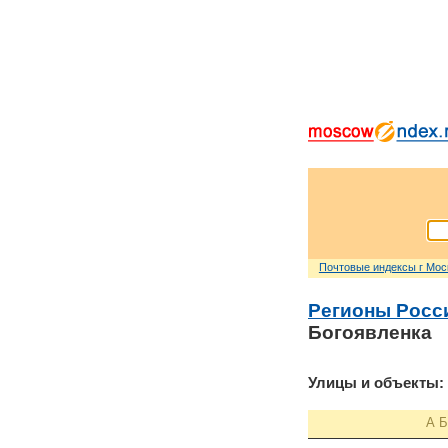
Почтовые индексы г Мо
Регионы Росс
Богоявленка
Улицы и объекты:
А
Б