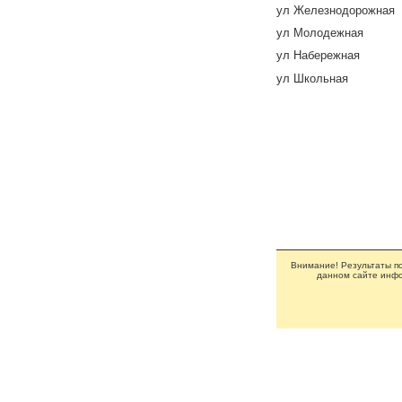
ул Железнодорожная
ул Молодежная
ул Набережная
ул Школьная
Внимание! Результаты по
данном сайте инфо