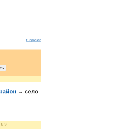
О проекте
район
→ село
8
9