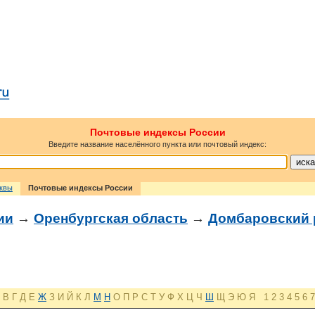
Почтовые индексы России
Введите название населённого пункта или почтовый индекс:
сквы
Почтовые индексы России
ии
→
Оренбургская область
→
Домбаровский 
В
Г
Д
Е
Ж
З
И
Й
К
Л
М
Н
О
П
Р
С
Т
У
Ф
Х
Ц
Ч
Ш
Щ
Э
Ю
Я
1
2
3
4
5
6
7