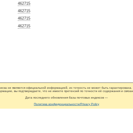
462715
462715
462715
462715
иска не являются официальной информацией, их точность не может быть гарантирована.
рмацию, вы подтверждаете, что не имеете претензий по точности её содержания и связан
Дата последнего обновления базы почтовых индексов —
Политика конфиденциальности/Privacy Policy