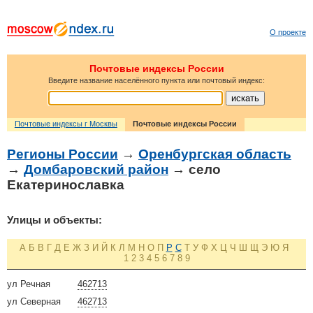
О проекте
Почтовые индексы России
Введите название населённого пункта или почтовый индекс:
Почтовые индексы г Москвы
Почтовые индексы России
Регионы России
→
Оренбургская область
→
Домбаровский район
→ село
Екатеринославка
Улицы и объекты:
А
Б
В
Г
Д
Е
Ж
З
И
Й
К
Л
М
Н
О
П
Р
С
Т
У
Ф
Х
Ц
Ч
Ш
Щ
Э
Ю
Я
1
2
3
4
5
6
7
8
9
ул Речная
462713
ул Северная
462713