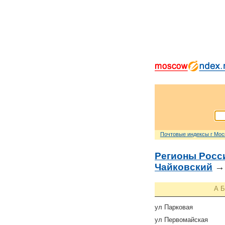
Почтовые индексы г Мо
Регионы Росс
Чайковский
А
Б
ул Парковая
ул Первомайская