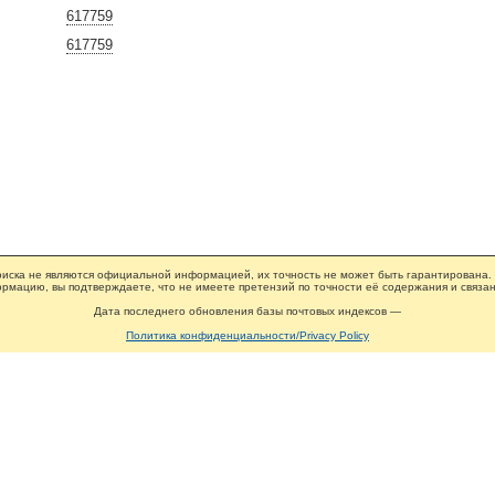
617759
617759
иска не являются официальной информацией, их точность не может быть гарантирована.
рмацию, вы подтверждаете, что не имеете претензий по точности её содержания и связан
Дата последнего обновления базы почтовых индексов —
Политика конфиденциальности/Privacy Policy