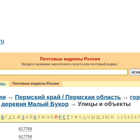
Почтовые индексы России
Введите название населённого пункта или почтовый индекс:
сквы
Почтовые индексы России
ии
→
Пермский край / Пермская область
→
го
→
деревня Малый Букор
→ Улицы и объекты
В
Г
Д
Е
Ж
З
И
Й
К
Л
М
Н
О
П
Р
С
Т
У
Ф
Х
Ц
Ч
Ш
Щ
Э
Ю
Я
1
2
3
4
5
6
7
617759
617759