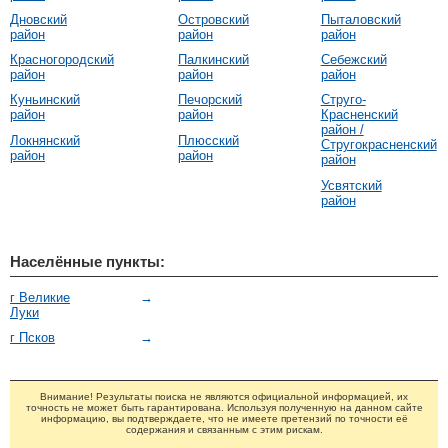
Дновский
Островский
Пыталовский
район
район
район
Красногородский
Палкинский
Себежский
район
район
район
Куньинский
Печорский
Струго-
район
район
Красненский
район /
Локнянский
Плюсский
Стругокрасненский
район
район
район
Усвятский
район
Населённые пункты:
г Великие
→
Луки
г Псков
→
Внимание! Результаты поиска не являются официальной информацией, их
точность не может быть гарантирована. Используя полученную на данном сайте
информацию, вы подтверждаете, что не имеете претензий по точности её
содержания и связанным с этим рискам.