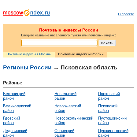
О проекте
Почтовые индексы России
Введите название населённого пункта или почтовый индекс:
Почтовые индексы г Москвы
Почтовые индексы России
Регионы России
→ Псковская область
Районы:
Бежаницкий
Невельский
Порховский
район
район
район
Великолукский
Новоржевский
Псковский
район
район
район
Гдовский
Новосокольнический
Пустошкинский
район
район
район
Дедовичский
Опочецкий
Пушкиногорский
район
район
район