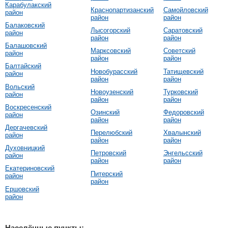
Карабулакский
Краснопартизанский
Самойловский
район
район
район
Балаковский
Лысогорский
Саратовский
район
район
район
Балашовский
Марксовский
Советский
район
район
район
Балтайский
Новобурасский
Татищевский
район
район
район
Вольский
Новоузенский
Турковский
район
район
район
Воскресенский
Озинский
Федоровский
район
район
район
Дергачевский
Перелюбский
Хвалынский
район
район
район
Духовницкий
Петровский
Энгельсский
район
район
район
Екатериновский
Питерский
район
район
Ершовский
район
Населённые пункты: