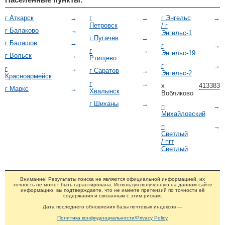
г Аткарск
→
г
→
г Энгельс
→
Петровск
/ г
г Балаково
→
Энгельс-1
г Пугачев
→
г Балашов
→
г
→
г
→
Энгельс-19
г Вольск
→
Ртищево
г
→
г
→
г Саратов
→
Энгельс-2
Красноармейск
г
→
х
413383
г Маркс
→
Хвалынск
Вобликово
г Шиханы
→
п
→
Михайловский
п
→
Светлый
/ пгт
Светлый
Внимание! Результаты поиска не являются официальной информацией, их
точность не может быть гарантирована. Используя полученную на данном сайте
информацию, вы подтверждаете, что не имеете претензий по точности её
содержания и связанным с этим рискам.
Дата последнего обновления базы почтовых индексов —
Политика конфиденциальности/Privacy Policy