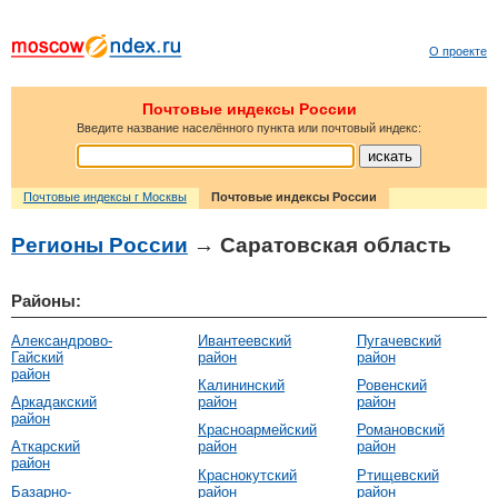
О проекте
Почтовые индексы России
Введите название населённого пункта или почтовый индекс:
Почтовые индексы г Москвы
Почтовые индексы России
Регионы России
→ Саратовская область
Районы:
Александрово-
Ивантеевский
Пугачевский
Гайский
район
район
район
Калининский
Ровенский
Аркадакский
район
район
район
Красноармейский
Романовский
Аткарский
район
район
район
Краснокутский
Ртищевский
Базарно-
район
район