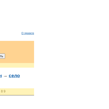
О проекте
н
→
село
8
9