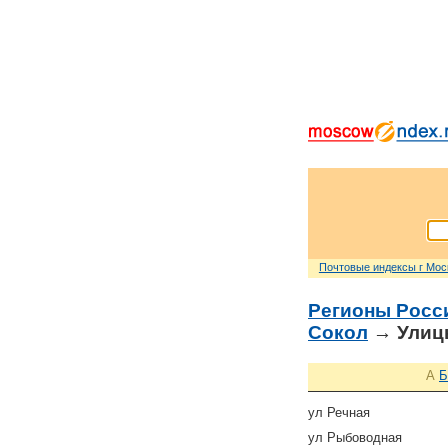
Почтовые индексы г Мо
Регионы Росс
Сокол
→ Улиц
А
Б
ул Речная
ул Рыбоводная