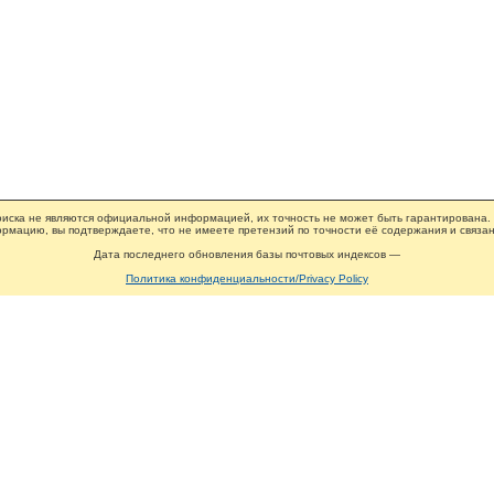
иска не являются официальной информацией, их точность не может быть гарантирована.
рмацию, вы подтверждаете, что не имеете претензий по точности её содержания и связан
Дата последнего обновления базы почтовых индексов —
Политика конфиденциальности/Privacy Policy