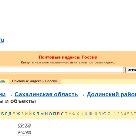
Почтовые индексы России
Введите название населённого пункта или почтовый индекс:
сквы
Почтовые индексы России
ии
→
Сахалинская область
→
Долинский райо
ы и объекты
В
Г
Д
Е
Ж
З
И
Й
К
Л
М
Н
О
П
Р
С
Т
У
Ф
Х
Ц
Ч
Ш
Щ
Э
Ю
Я
1
2
3
4
5
6
7
694060
694060