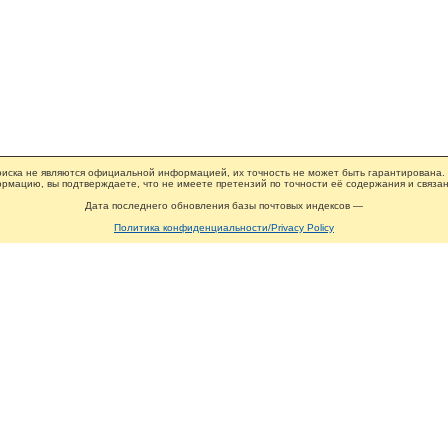
иска не являются официальной информацией, их точность не может быть гарантирована.
рмацию, вы подтверждаете, что не имеете претензий по точности её содержания и связан
Дата последнего обновления базы почтовых индексов —
Политика конфиденциальности/Privacy Policy