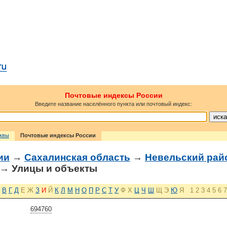
Почтовые индексы России
Введите название населённого пункта или почтовый индекс:
сквы
Почтовые индексы России
ии
→
Сахалинская область
→
Невельский рай
→ Улицы и объекты
В
Г
Д
Е
Ж
З
И
Й
К
Л
М
Н
О
П
Р
С
Т
У
Ф
Х
Ц
Ч
Ш
Щ
Э
Ю
Я
1
2
3
4
5
6
7
694760