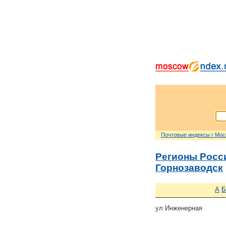
Почтовые индексы г Мо
Регионы Росс
Горнозаводск
А
Б
ул Инженерная