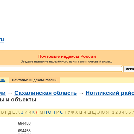
Почтовые индексы России
Введите название населённого пункта или почтовый индекс:
сквы
Почтовые индексы России
ии
→
Сахалинская область
→
Ногликский рай
ы и объекты
В
Г
Д
Е
Ж
З
И
Й
К
Л
М
Н
О
П
Р
С
Т
У
Ф
Х
Ц
Ч
Ш
Щ
Э
Ю
Я
1
2
3
4
5
6
7
694458
694458