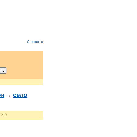
О проекте
он
→
село
8
9