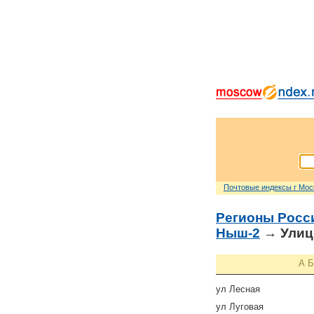
Почтовые индексы г Мо
Регионы Росс
Ныш-2
→ Улиц
А
Б
ул Лесная
ул Луговая