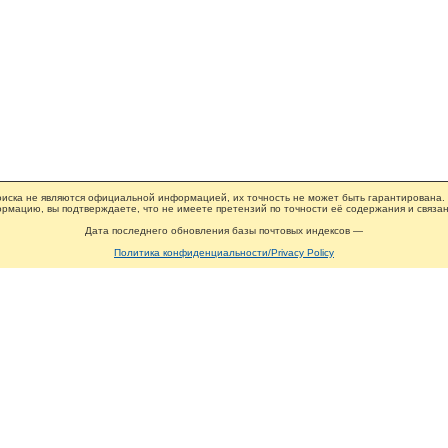
иска не являются официальной информацией, их точность не может быть гарантирована.
рмацию, вы подтверждаете, что не имеете претензий по точности её содержания и связан
Дата последнего обновления базы почтовых индексов —
Политика конфиденциальности/Privacy Policy