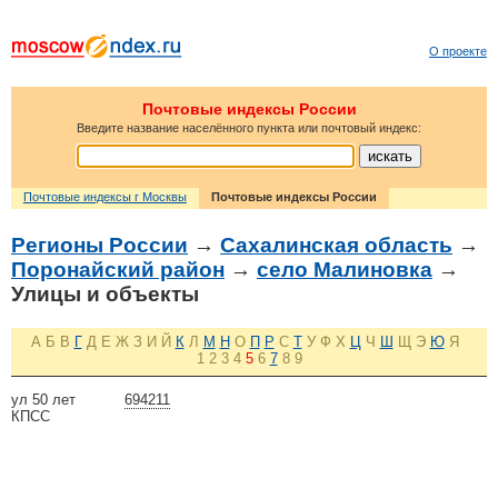
О проекте
Почтовые индексы России
Введите название населённого пункта или почтовый индекс:
Почтовые индексы г Москвы
Почтовые индексы России
Регионы России
→
Сахалинская область
→
Поронайский район
→
село Малиновка
→
Улицы и объекты
А
Б
В
Г
Д
Е
Ж
З
И
Й
К
Л
М
Н
О
П
Р
С
Т
У
Ф
Х
Ц
Ч
Ш
Щ
Э
Ю
Я
1
2
3
4
5
6
7
8
9
ул 50 лет
694211
КПСС