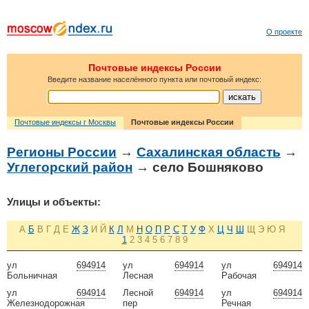
О проекте
Почтовые индексы России
Введите название населённого пункта или почтовый индекс:
Почтовые индексы г Москвы
Почтовые индексы России
Регионы России
→
Сахалинская область
→
Углегорский район
→ село Бошняково
Улицы и объекты:
А
Б
В
Г
Д
Е
Ж
З
И
Й
К
Л
М
Н
О
П
Р
С
Т
У
Ф
Х
Ц
Ч
Ш
Щ
Э
Ю
Я
1
2
3
4
5
6
7
8
9
ул
694914
ул
694914
ул
694914
Больничная
Лесная
Рабочая
ул
694914
Лесной
694914
ул
694914
Железнодорожная
пер
Речная