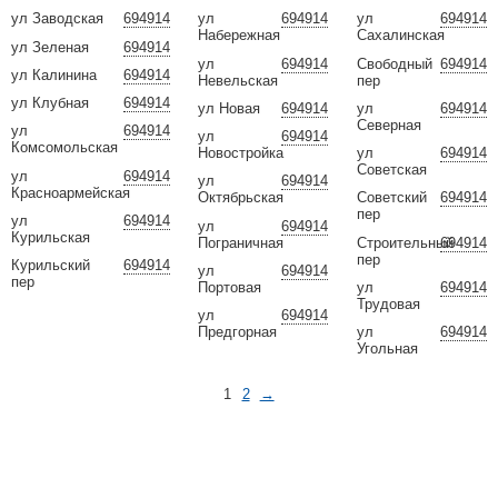
ул Заводская
694914
ул
694914
ул
694914
Набережная
Сахалинская
ул Зеленая
694914
ул
694914
Свободный
694914
ул Калинина
694914
Невельская
пер
ул Клубная
694914
ул Новая
694914
ул
694914
Северная
ул
694914
ул
694914
Комсомольская
Новостройка
ул
694914
Советская
ул
694914
ул
694914
Красноармейская
Октябрьская
Советский
694914
пер
ул
694914
ул
694914
Курильская
Пограничная
Строительный
694914
пер
Курильский
694914
ул
694914
пер
Портовая
ул
694914
Трудовая
ул
694914
Предгорная
ул
694914
Угольная
1
2
→