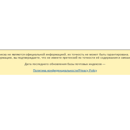
иска не являются официальной информацией, их точность не может быть гарантирована.
рмацию, вы подтверждаете, что не имеете претензий по точности её содержания и связан
Дата последнего обновления базы почтовых индексов —
Политика конфиденциальности/Privacy Policy