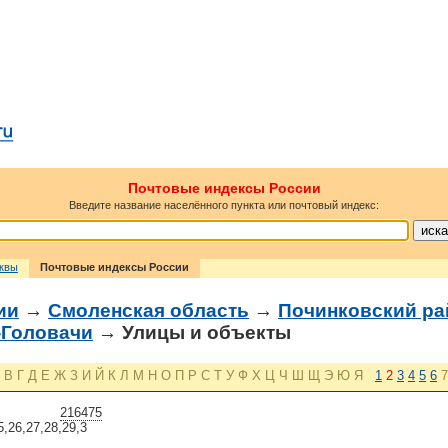
Почтовые индексы России
Введите название населённого пункта или почтовый индекс:
сквы
Почтовые индексы России
ии
→
Смоленская область
→
Починковский ра
-Головачи
→ Улицы и объекты
В
Г
Д
Е
Ж
З
И
Й
К
Л
М
Н
О
П
Р
С
Т
У
Ф
Х
Ц
Ч
Ш
Щ
Э
Ю
Я
1
2
3
4
5
6
7
216475
5,26,27,28,29,3