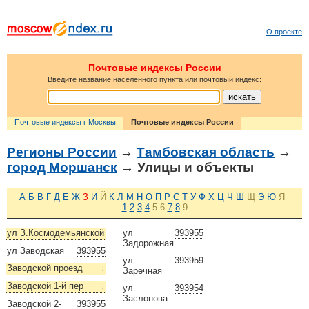
О проекте
Почтовые индексы России
Введите название населённого пункта или почтовый индекс:
Почтовые индексы г Москвы
Почтовые индексы России
Регионы России
→
Тамбовская область
→
город Моршанск
→ Улицы и объекты
А
Б
В
Г
Д
Е
Ж
З
И
Й
К
Л
М
Н
О
П
Р
С
Т
У
Ф
Х
Ц
Ч
Ш
Щ
Э
Ю
Я
1
2
3
4
5
6
7
8
9
ул З.Космодемьянской
↓
ул
393955
Задорожная
ул Заводская
393955
ул
393959
Заводской проезд
↓
Заречная
Заводской 1-й пер
↓
ул
393954
Заслонова
Заводской 2-
393955