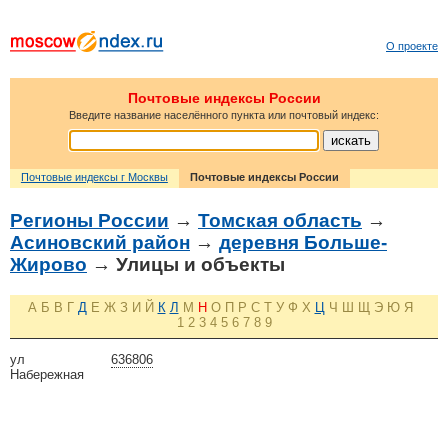
О проекте
Почтовые индексы России
Введите название населённого пункта или почтовый индекс:
Почтовые индексы г Москвы
Почтовые индексы России
Регионы России
→
Томская область
→
Асиновский район
→
деревня Больше-
Жирово
→ Улицы и объекты
А
Б
В
Г
Д
Е
Ж
З
И
Й
К
Л
М
Н
О
П
Р
С
Т
У
Ф
Х
Ц
Ч
Ш
Щ
Э
Ю
Я
1
2
3
4
5
6
7
8
9
ул
636806
Набережная