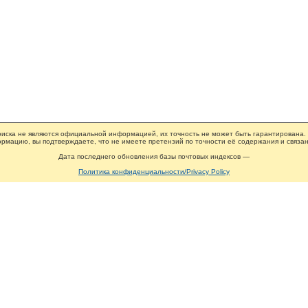
иска не являются официальной информацией, их точность не может быть гарантирована.
рмацию, вы подтверждаете, что не имеете претензий по точности её содержания и связан
Дата последнего обновления базы почтовых индексов —
Политика конфиденциальности/Privacy Policy