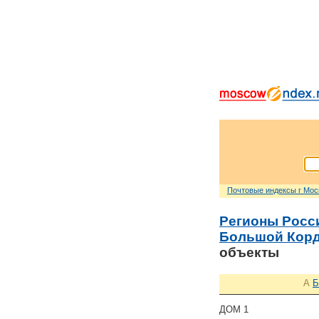
Почтовые индексы г Мо
Регионы Росс
Большой Корд
объекты
А
Б
ДОМ 1