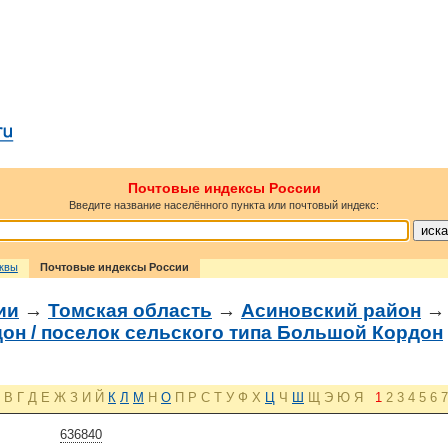
Почтовые индексы России
Введите название населённого пункта или почтовый индекс:
сквы
Почтовые индексы России
ии
→
Томская область
→
Асиновский район
он / поселок сельского типа Большой Кордон
В
Г
Д
Е
Ж
З
И
Й
К
Л
М
Н
О
П
Р
С
Т
У
Ф
Х
Ц
Ч
Ш
Щ
Э
Ю
Я
1
2
3
4
5
6
7
636840