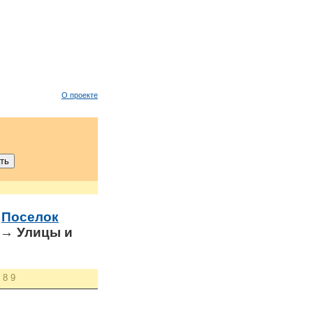
О проекте
→
Поселок
→ Улицы и
8
9