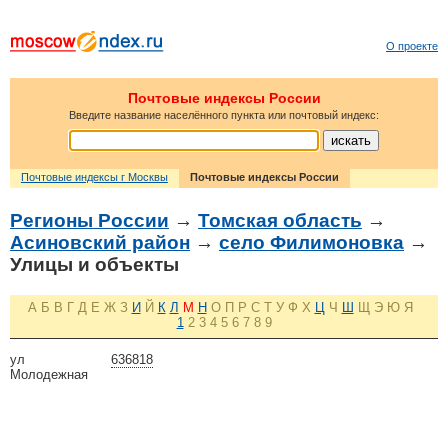
О проекте
Почтовые индексы России
Введите название населённого пункта или почтовый индекс:
Почтовые индексы г Москвы
Почтовые индексы России
Регионы России
→
Томская область
→
Асиновский район
→
село Филимоновка
→
Улицы и объекты
А
Б
В
Г
Д
Е
Ж
З
И
Й
К
Л
М
Н
О
П
Р
С
Т
У
Ф
Х
Ц
Ч
Ш
Щ
Э
Ю
Я
1
2
3
4
5
6
7
8
9
ул
636818
Молодежная