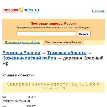
О проекте
Почтовые индексы России
Введите название населённого пункта или почтовый индекс:
Почтовые индексы г Москвы
Почтовые индексы России
Регионы России
→
Томская область
→
Кожевниковский район
→ деревня Красный
Яр
Улицы и объекты:
А
Б
В
Г
Д
Е
Ж
З
И
Й
К
Л
М
Н
О
П
Р
С
Т
У
Ф
Х
Ц
Ч
Ш
Щ
Э
Ю
Я
1
2
3
4
5
6
7
8
9
ул
636171
Коммунистическая
ул
636171