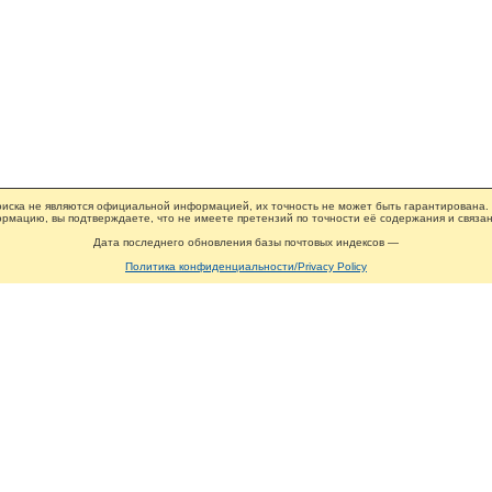
иска не являются официальной информацией, их точность не может быть гарантирована.
рмацию, вы подтверждаете, что не имеете претензий по точности её содержания и связан
Дата последнего обновления базы почтовых индексов —
Политика конфиденциальности/Privacy Policy