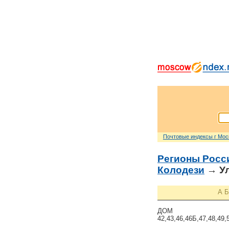
Почтовые индексы г Мо
Регионы Росс
Колодези
→ Ул
А
Б
ДОМ
42,43,46,46Б,47,48,49,