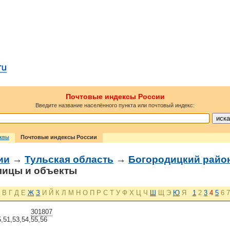
Почтовые индексы России
Введите название населённого пункта или почтовый индекс:
сквы
Почтовые индексы России
ии
→
Тульская область
→
Богородицкий райо
ицы и объекты
В
Г
Д
Е
Ж
З
И
Й
К
Л
М
Н
О
П
Р
С
Т
У
Ф
Х
Ц
Ч
Ш
Щ
Э
Ю
Я
1
2
3
4
5
6
7
301807
5,51,53,54,55,56