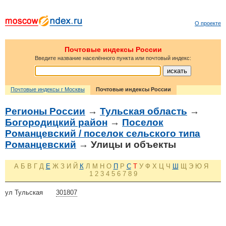
О проекте
Почтовые индексы России
Введите название населённого пункта или почтовый индекс:
Почтовые индексы г Москвы
Почтовые индексы России
Регионы России
→
Тульская область
→
Богородицкий район
→
Поселок
Романцевский / поселок сельского типа
Романцевский
→ Улицы и объекты
А
Б
В
Г
Д
Е
Ж
З
И
Й
К
Л
М
Н
О
П
Р
С
Т
У
Ф
Х
Ц
Ч
Ш
Щ
Э
Ю
Я
1
2
3
4
5
6
7
8
9
ул Тульская
301807