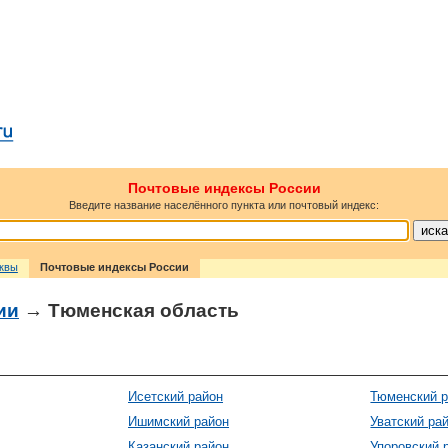
Почтовые индексы России
Введите название населённого пункта или почтовый индекс:
сквы
Почтовые индексы России
ии
→ Тюменская область
Исетский район
Тюменский 
Ишимский район
Уватский ра
Казанский район
Упоровский 