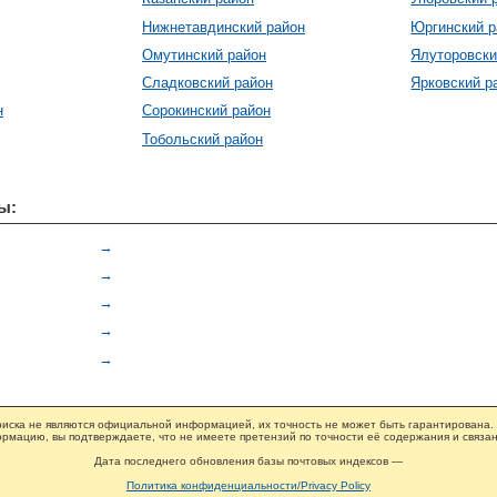
Нижнетавдинский район
Юргинский р
Омутинский район
Ялуторовски
Сладковский район
Ярковский р
н
Сорокинский район
Тобольский район
ы:
→
→
→
→
→
иска не являются официальной информацией, их точность не может быть гарантирована.
рмацию, вы подтверждаете, что не имеете претензий по точности её содержания и связан
Дата последнего обновления базы почтовых индексов —
Политика конфиденциальности/Privacy Policy