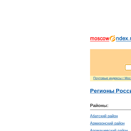
Почтовые индексы г Мо
Регионы Росс
Районы:
Абатский район
Армизонский район
Аромашевский район