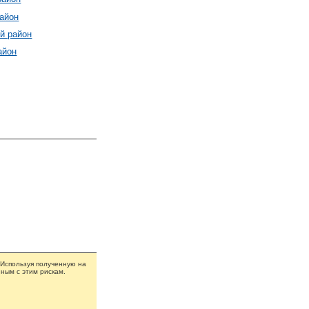
айон
й район
айон
 Используя полученную на
ным с этим рискам.