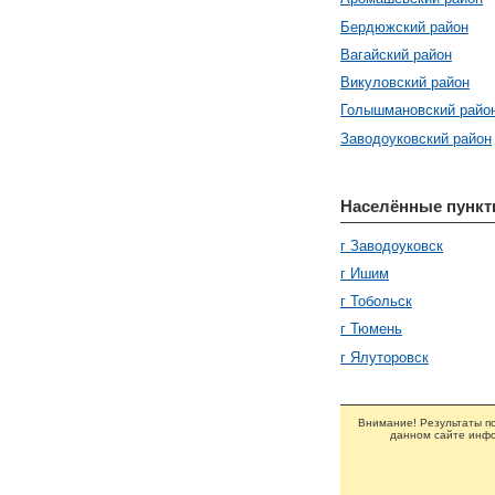
Бердюжский район
Вагайский район
Викуловский район
Голышмановский райо
Заводоуковский район
Населённые пункт
г Заводоуковск
г Ишим
г Тобольск
г Тюмень
г Ялуторовск
Внимание! Результаты по
данном сайте инфо