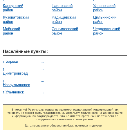
Карсунский
Павловский
Ульяновский
район
район
район
Кузоватовский
Радищевский
Цильнинский
район
район
район
Майнский
Сенгилеевский
Чердаклинский
район
район
район
Населённые пункты:
г Барыш
→
г
→
Димитровград
г
→
Новоульяновск
г Ульяновск
→
Внимание! Результаты поиска не являются официальной информацией, их
точность не может быть гарантирована. Используя полученную на данном сайте
информацию, вы подтверждаете, что не имеете претензий по точности её
содержания и связанным с этим рискам.
Дата последнего обновления базы почтовых индексов —