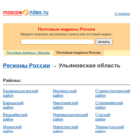
О проекте
Почтовые индексы России
Введите название населённого пункта или почтовый индекс:
Почтовые индексы г Москвы
Почтовые индексы России
Регионы России
→ Ульяновская область
Районы:
Базарносызганский
Мелекесский
Старокулаткинский
район
район
район
Барышский
Николаевский
Старомайнский
район
район
район
Вешкаймский
Новомалыклинский
Сурский
район
район
район
Инзенский
Новоспасский
Тереньгульский
район
район
район