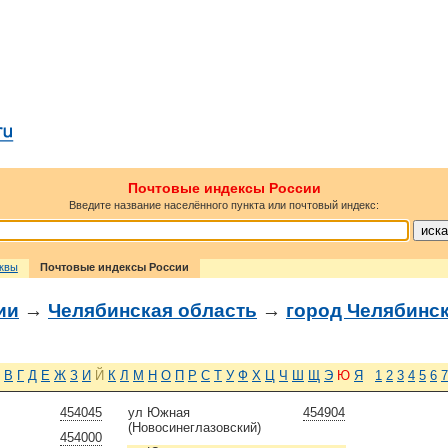
Почтовые индексы России
Введите название населённого пункта или почтовый индекс:
сквы
Почтовые индексы России
ии
→
Челябинская область
→
город Челябинс
В
Г
Д
Е
Ж
З
И
Й
К
Л
М
Н
О
П
Р
С
Т
У
Ф
Х
Ц
Ч
Ш
Щ
Э
Ю
Я
1
2
3
4
5
6
7
454045
ул Южная
454904
(Новосинеглазовский)
454000