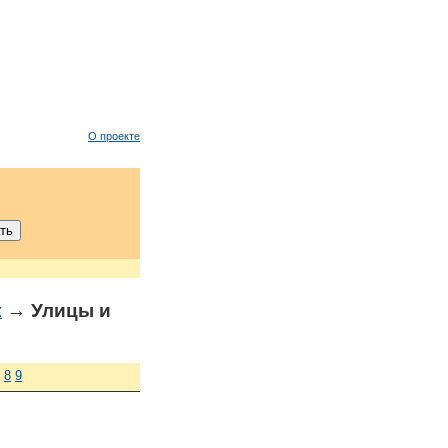
О проекте
к
→ Улицы и
8
9