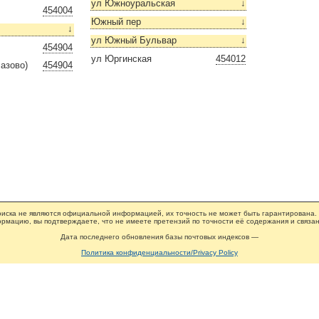
ул Южноуральская
↓
454004
Южный пер
↓
↓
ул Южный Бульвар
↓
454904
ул Юргинская
454012
азово)
454904
иска не являются официальной информацией, их точность не может быть гарантирована.
рмацию, вы подтверждаете, что не имеете претензий по точности её содержания и связан
Дата последнего обновления базы почтовых индексов —
Политика конфиденциальности/Privacy Policy