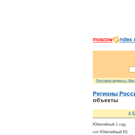
Почтовые индексы г Мо
Регионы Росс
объекты
А
Б
Юбилейный 1 сад
снт Юбилейный N1