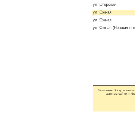
ул Югорская
ул Южная
ул Южная
ул Южная (Новосинегл
Внимание! Результаты по
данном сайте инфо