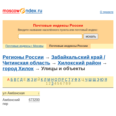
О проекте
Почтовые индексы России
Введите название населённого пункта или почтовый индекс:
Почтовые индексы г Москвы
Почтовые индексы России
Регионы России
→
Забайкальский край /
Читинская область
→
Хилокский район
→
город Хилок
→ Улицы и объекты
А
Б
В
Г
Д
Е
Ж
З
И
Й
К
Л
М
Н
О
П
Р
С
Т
У
Ф
Х
Ц
Ч
Ш
Щ
Э
Ю
Я
1
2
3
4
5
6
7
8
9
ул Амбонская
↓
Амбонский
673200
пер