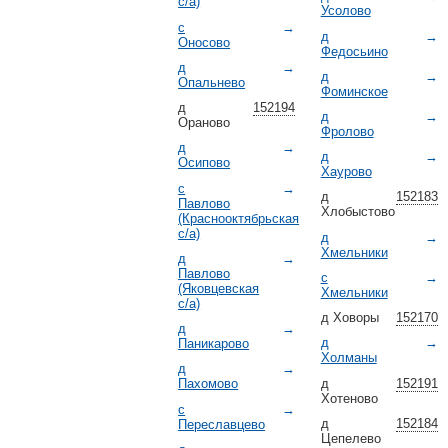
с/а)
Усолово
с
→
д
→
Оносово
Федосьино
д
→
д
→
Опальнево
Фоминское
д
152194
д
→
Ораново
Фролово
д
→
д
→
Осипово
Хаурово
с
→
д
152183
Павлово
Хлобыстово
(Краснооктябрьская
с/а)
д
→
Хмельники
д
→
Павлово
с
→
(Яковцевская
Хмельники
с/а)
д Ховоры
152170
д
→
д
→
Паникарово
Холманы
д
→
д
152191
Пахомово
Хотеново
с
→
д
152184
Переславцево
Цепелево