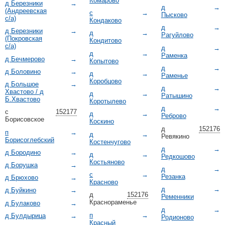
Комарово
д Березники
→
д
→
(Андреевская
с
→
Пысково
с/а)
Кондаково
д
→
д Березники
→
д
→
Рагуйлово
(Покровская
Кондитово
с/а)
д
→
д
→
Раменка
д Бечмерово
→
Копытово
д
→
д Боловино
→
д
→
Раменье
Коробцово
д Большое
→
д
→
Хвастово / д
д
→
Ратышино
Б.Хвастово
Коротылево
д
→
с
152177
д
→
Реброво
Борисовское
Коскино
д
152176
п
→
д
→
Ревякино
Борисоглебский
Костенчугово
д
→
д Бородино
→
д
→
Редкошово
Костьяново
д Борушка
→
д
→
с
→
Резанка
д Брюхово
→
Красново
д
→
д Буйкино
→
д
152176
Ременники
Краснораменье
д Булаково
→
д
→
п
→
д Булдырица
→
Родионово
Красный