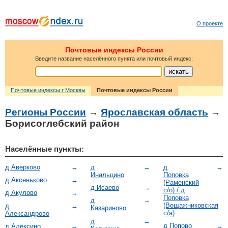
О проекте
Почтовые индексы России
Введите название населённого пункта или почтовый индекс:
Почтовые индексы г Москвы
Почтовые индексы России
Регионы России
→
Ярославская область
→
Борисоглебский район
Населённые пункты:
д Аверково
→
д
→
д
→
Инальцино
Поповка
д Аксеньково
→
(Раменский
д Исаево
→
с/о) / д
д Акулово
→
Поповка
д
→
(Вощажниковская
д
→
Казариново
с/а)
Александрово
д
→
д Попово
→
д Алексино
→