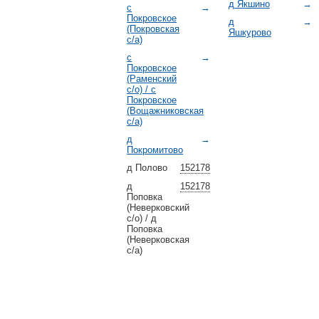
д Якшино
→
с
→
Покровское
д
→
(Покровская
Яшкурово
с/а)
с
→
Покровское
(Раменский
с/о) / с
Покровское
(Вощажниковская
с/а)
д
→
Покромитово
д Полово
152178
д
152178
Поповка
(Неверковский
с/о) / д
Поповка
(Неверковская
с/а)