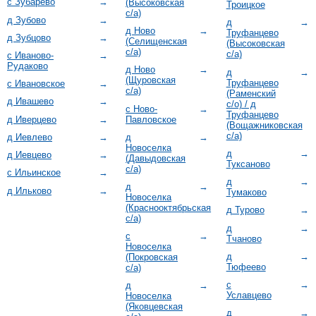
с Зубарево
→
(Высоковская
Троицкое
с/а)
д Зубово
→
д
→
д Ново
→
Труфанцево
д Зубцово
→
(Селищенская
(Высоковская
с/а)
с/а)
с Иваново-
→
Рудаково
д Ново
→
д
→
(Щуровская
Труфанцево
с Ивановское
→
с/а)
(Раменский
д Ивашево
→
с/о) / д
с Ново-
→
Труфанцево
Павловское
д Иверцево
→
(Вощажниковская
с/а)
д
→
д Иевлево
→
Новоселка
д
→
д Иевцево
→
(Давыдовская
Туксаново
с/а)
с Ильинское
→
д
→
д
→
д Ильково
→
Тумаково
Новоселка
(Краснооктябрьская
д Турово
→
с/а)
д
→
с
→
Тчаново
Новоселка
д
→
(Покровская
Тюфеево
с/а)
с
→
д
→
Уславцево
Новоселка
(Яковцевская
д
→