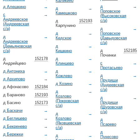
Каликино
д
→
д Алешкино
→
д
→
Поповское
Камешково
с
→
(Высоковская
Андреевское
с/а)
д
152193
(Андреевская
Карпунино
д
→
с/а)
Поповское
д
→
д
→
(Давыдовская
Кедское
Андреевское
с/а)
(Демьяновская
д
→
д
152185
с/а)
Кишкино
Починки
д
152178
д
→
с
→
Андрейцево
Клинцево
Протасьево
д Антониха
→
д
→
д
→
Кожлево
д Архипово
→
Прудищи
д Козино
→
(Андеевская
д Афонасово
152184
с/а)
д
→
д Бараново
152193
Козлово
д
→
(Покровская
Прудищи
д Басино
152173
с/а)
(Щуровская
д Баскачи
→
с/а)
д
→
Козлово
д Беглицево
→
д
→
(Яковцевская
Псарево
д Бекренево
→
с/а)
д
→
д Бережки
→
д
→
Пукесово