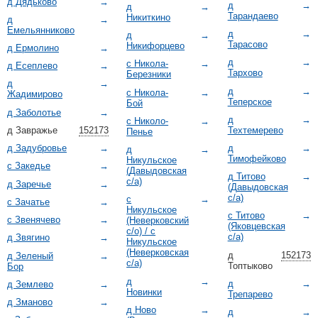
д Дядьково
→
д
→
д
→
Тарандаево
Никиткино
д
→
Емельянниково
д
→
д
→
Тарасово
Никифорцево
д Ермолино
→
д
→
с Никола-
→
д Есеплево
→
Тархово
Березники
д
→
д
→
с Никола-
→
Жадимирово
Теперское
Бой
д Заболотье
→
д
→
с Николо-
→
Техтемерево
д Завражье
152173
Пенье
д
→
д Задубровье
→
д
→
Тимофейково
Никульское
с Закедье
→
(Давыдовская
д Титово
→
с/а)
д Заречье
→
(Давыдовская
с/а)
с
→
с Зачатье
→
Никульское
с Титово
→
с Звенячево
→
(Неверковский
(Яковцевская
с/о) / с
с/а)
д Звягино
→
Никульское
(Неверковская
д
152173
д Зеленый
→
с/а)
Топтыково
Бор
д
→
д
→
д Землево
→
Новинки
Трепарево
д Зманово
→
д Ново
→
д
→