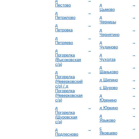
д
→
д
→
Пестово
Цымово
д
→
д
→
Петрилово
Черницы
д
→
д
→
Петровка
Чернятино
д
→
д
→
Петряево
Чудиново
д
→
д
→
Погорелка
Чухолза
(Высоковская
с/а)
д
→
Шаньково
д
→
Погорелка
д Шипино
→
(Неверковский
с/о) / д
с Щурово
→
Погорелка
(Неверковская
д
→
с/а)
Юренино
д
→
д Юркино
→
Погорелка
д
→
(Щуровская
Языково
с/а)
с
→
д
→
Яковцево
Подлесново