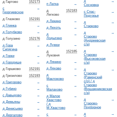
д
→
д Гартово
152173
п Латка
→
Сосновка
с
→
д
152183
с Спас-
→
Георгиевское
Легково
Подгорье
д Глазково
152191
д Лекино
→
д
→
д Глинка
→
Старково
д Лехоть
→
д Голубково
→
д
→
д
→
Старово
Лодыгино
д Голузино
152176
(Андреевская
с/а)
д Лужки
→
д Гора
→
Сипягина
д
→
д
152185
Старово
Луковня
д Горки
→
(Высоковская
д Лянино
→
д Городище
→
с/а)
д Ляхово
→
д Горшково
152191
д
→
Старово
д
→
д Грезилово
152193
(Раменский
Маклоково
с/о) / д
д Григорово
→
Старово
с
→
д Губино
→
(Вощажниковская
Малахово
с/а)
с Давыдово
→
д Малое
→
д
→
Хвастово
д Демьяны
→
Старово-
/ д
Подборное
М.Хвастово
д Денисьево
→
д
→
с
→
д Дергалово
→