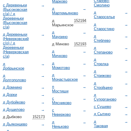
Старово-
Марково
Смолино
с Деревеньки
→
д
→
(Высоковская
д
→
Мартемьяново
с/а) / д
Староселье
Деревеньки
д
152194
(Высоковская
д
→
Марьинское
с/а)
Старостино
д
→
д Деревеньки
→
д
→
Маурино
(Неверковский
Стеблево
с/о) / д
д Миново
152193
Деревеньки
д
→
д
→
(Неверковская
Степаново
Мичково
с/а)
д
→
д
→
д
→
Стрелка
Момотово
Добрынское
д
→
д
→
д
→
Стрижово
Монастырское
Долгополово
д
→
п
→
д Домнино
→
Стройцино
Мостищи
д Дорки
→
д
→
с
→
Супорганово
д Дубойково
→
Мясниково
с Сущево
→
д Душилово
→
с
→
д Сытино
→
Неверково
д Дыбково
152173
д
→
д
→
д Дьяконцево
→
Таковая
Неньково