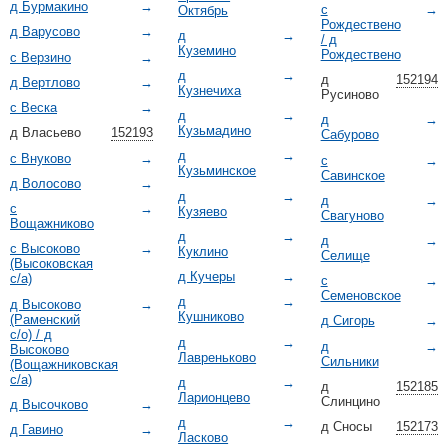
д Бурмакино
→
с
→
Октябрь
Рождествено
д Варусово
→
д
→
/ д
Куземино
Рождествено
с Верзино
→
д
→
д
152194
д Вертлово
→
Кузнечиха
Русиново
с Веска
→
д
→
д
→
Кузьмадино
д Власьево
152193
Сабурово
д
→
с Внуково
→
с
→
Кузьминское
Савинское
д Волосово
→
д
→
д
→
с
→
Кузяево
Свагуново
Вощажниково
д
→
д
→
с Высоково
→
Куклино
Селище
(Высоковская
д Кучеры
→
с/а)
с
→
Семеновское
д
→
д Высоково
→
Кушниково
(Раменский
д Сигорь
→
с/о) / д
д
→
д
→
Высоково
Лавреньково
Сильники
(Вощажниковская
с/а)
д
→
д
152185
Ларионцево
Слинцино
д Высочково
→
д
→
д Сносы
152173
д Гавино
→
Ласково