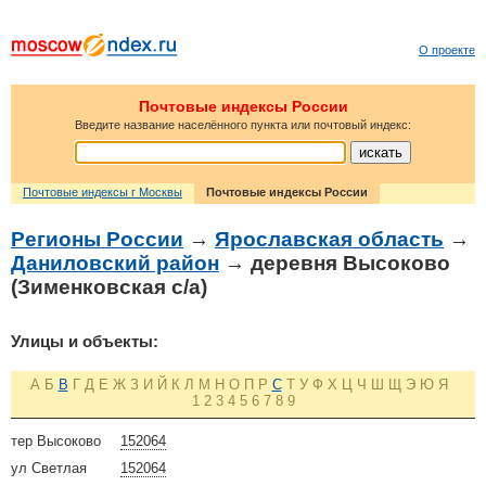
О проекте
Почтовые индексы России
Введите название населённого пункта или почтовый индекс:
Почтовые индексы г Москвы
Почтовые индексы России
Регионы России
→
Ярославская область
→
Даниловский район
→ деревня Высоково
(Зименковская с/а)
Улицы и объекты:
А
Б
В
Г
Д
Е
Ж
З
И
Й
К
Л
М
Н
О
П
Р
С
Т
У
Ф
Х
Ц
Ч
Ш
Щ
Э
Ю
Я
1
2
3
4
5
6
7
8
9
тер Высоково
152064
ул Светлая
152064