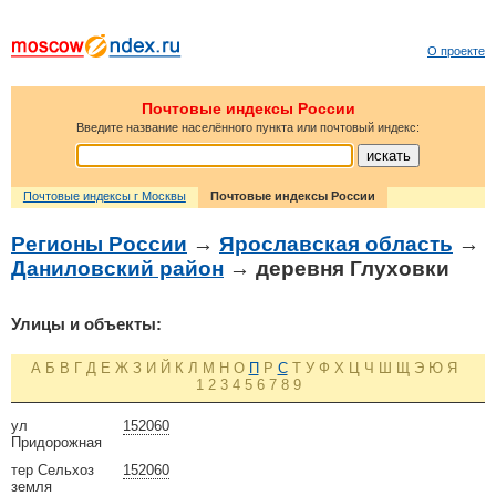
О проекте
Почтовые индексы России
Введите название населённого пункта или почтовый индекс:
Почтовые индексы г Москвы
Почтовые индексы России
Регионы России
→
Ярославская область
→
Даниловский район
→ деревня Глуховки
Улицы и объекты:
А
Б
В
Г
Д
Е
Ж
З
И
Й
К
Л
М
Н
О
П
Р
С
Т
У
Ф
Х
Ц
Ч
Ш
Щ
Э
Ю
Я
1
2
3
4
5
6
7
8
9
ул
152060
Придорожная
тер Сельхоз
152060
земля