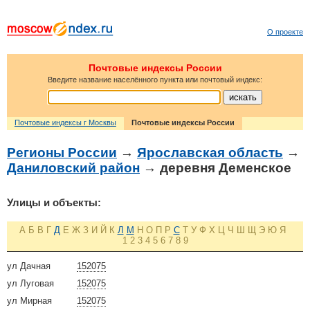
О проекте
Почтовые индексы России
Введите название населённого пункта или почтовый индекс:
Почтовые индексы г Москвы
Почтовые индексы России
Регионы России
→
Ярославская область
→
Даниловский район
→ деревня Деменское
Улицы и объекты:
А
Б
В
Г
Д
Е
Ж
З
И
Й
К
Л
М
Н
О
П
Р
С
Т
У
Ф
Х
Ц
Ч
Ш
Щ
Э
Ю
Я
1
2
3
4
5
6
7
8
9
ул Дачная
152075
ул Луговая
152075
ул Мирная
152075