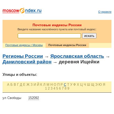
О проекте
Почтовые индексы России
Введите название населённого пункта или почтовый индекс:
Почтовые индексы г Москвы
Почтовые индексы России
Регионы России
→
Ярославская область
→
Даниловский район
→ деревня Ищейки
Улицы и объекты:
А
Б
В
Г
Д
Е
Ж
З
И
Й
К
Л
М
Н
О
П
Р
С
Т
У
Ф
Х
Ц
Ч
Ш
Щ
Э
Ю
Я
1
2
3
4
5
6
7
8
9
ул Свободы
152092