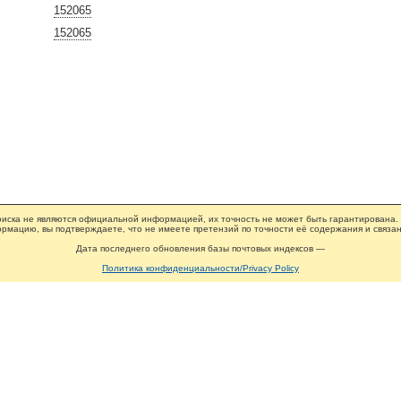
152065
152065
иска не являются официальной информацией, их точность не может быть гарантирована.
рмацию, вы подтверждаете, что не имеете претензий по точности её содержания и связан
Дата последнего обновления базы почтовых индексов —
Политика конфиденциальности/Privacy Policy