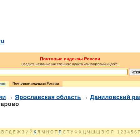
Почтовые индексы России
Введите название населённого пункта или почтовый индекс:
сквы
Почтовые индексы России
ии
→
Ярославская область
→
Даниловский ра
чарово
В
Г
Д
Е
Ж
З
И
Й
К
Л
М
Н
О
П
Р
С
Т
У
Ф
Х
Ц
Ч
Ш
Щ
Э
Ю
Я
1
2
3
4
5
6
7