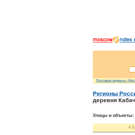
Почтовые индексы г Мо
Регионы Росс
деревня Каба
Улицы и объекты:
А
Б