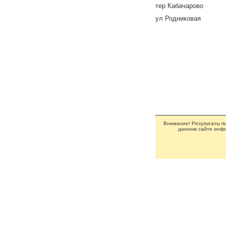
тер Кабачарово
ул Родниковая
Внимание! Результаты по
данном сайте инфо