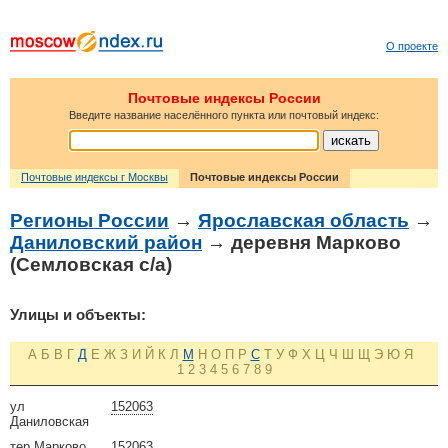
О проекте
Почтовые индексы России
Введите название населённого пункта или почтовый индекс:
Почтовые индексы г Москвы
Почтовые индексы России
Регионы России
→
Ярославская область
→
Даниловский район
→ деревня Марково
(Семловская с/а)
Улицы и объекты:
А
Б
В
Г
Д
Е
Ж
З
И
Й
К
Л
М
Н
О
П
Р
С
Т
У
Ф
Х
Ц
Ч
Ш
Щ
Э
Ю
Я
1
2
3
4
5
6
7
8
9
ул
152063
Даниловская
тер Марково
152063