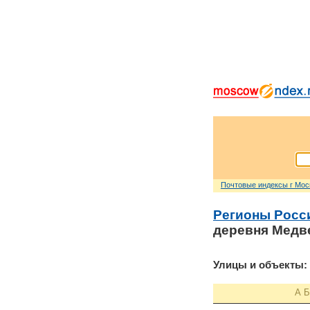
Почтовые индексы г Мо
Регионы Росс
деревня Медв
Улицы и объекты:
А
Б