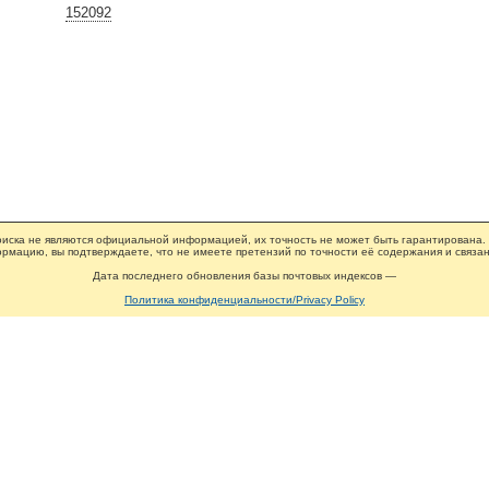
152092
иска не являются официальной информацией, их точность не может быть гарантирована.
рмацию, вы подтверждаете, что не имеете претензий по точности её содержания и связан
Дата последнего обновления базы почтовых индексов —
Политика конфиденциальности/Privacy Policy