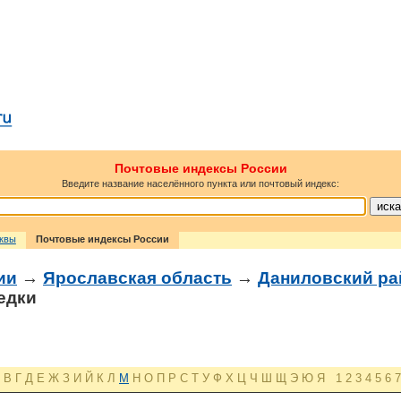
Почтовые индексы России
Введите название населённого пункта или почтовый индекс:
сквы
Почтовые индексы России
ии
→
Ярославская область
→
Даниловский ра
едки
В
Г
Д
Е
Ж
З
И
Й
К
Л
М
Н
О
П
Р
С
Т
У
Ф
Х
Ц
Ч
Ш
Щ
Э
Ю
Я
1
2
3
4
5
6
7