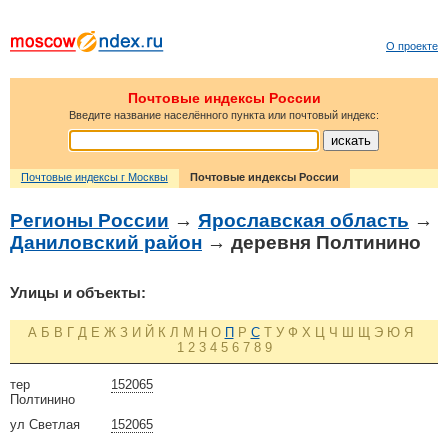
О проекте
Почтовые индексы России
Введите название населённого пункта или почтовый индекс:
Почтовые индексы г Москвы
Почтовые индексы России
Регионы России
→
Ярославская область
→
Даниловский район
→ деревня Полтинино
Улицы и объекты:
А
Б
В
Г
Д
Е
Ж
З
И
Й
К
Л
М
Н
О
П
Р
С
Т
У
Ф
Х
Ц
Ч
Ш
Щ
Э
Ю
Я
1
2
3
4
5
6
7
8
9
тер
152065
Полтинино
ул Светлая
152065