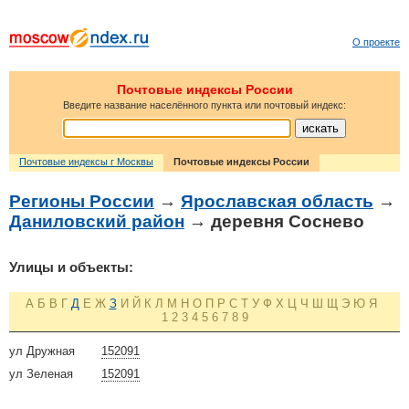
О проекте
Почтовые индексы России
Введите название населённого пункта или почтовый индекс:
Почтовые индексы г Москвы
Почтовые индексы России
Регионы России
→
Ярославская область
→
Даниловский район
→ деревня Соснево
Улицы и объекты:
А
Б
В
Г
Д
Е
Ж
З
И
Й
К
Л
М
Н
О
П
Р
С
Т
У
Ф
Х
Ц
Ч
Ш
Щ
Э
Ю
Я
1
2
3
4
5
6
7
8
9
ул Дружная
152091
ул Зеленая
152091