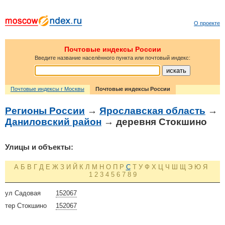
О проекте
Почтовые индексы России
Введите название населённого пункта или почтовый индекс:
Почтовые индексы г Москвы
Почтовые индексы России
Регионы России
→
Ярославская область
→
Даниловский район
→ деревня Стокшино
Улицы и объекты:
А
Б
В
Г
Д
Е
Ж
З
И
Й
К
Л
М
Н
О
П
Р
С
Т
У
Ф
Х
Ц
Ч
Ш
Щ
Э
Ю
Я
1
2
3
4
5
6
7
8
9
ул Садовая
152067
тер Стокшино
152067