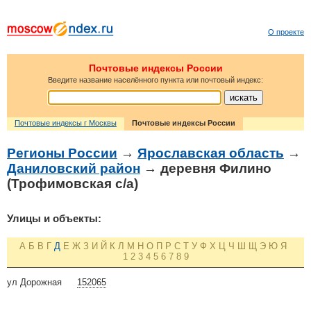
О проекте
Почтовые индексы России
Введите название населённого пункта или почтовый индекс:
Почтовые индексы г Москвы
Почтовые индексы России
Регионы России
→
Ярославская область
→
Даниловский район
→ деревня Филино
(Трофимовская с/а)
Улицы и объекты:
А
Б
В
Г
Д
Е
Ж
З
И
Й
К
Л
М
Н
О
П
Р
С
Т
У
Ф
Х
Ц
Ч
Ш
Щ
Э
Ю
Я
1
2
3
4
5
6
7
8
9
ул Дорожная
152065