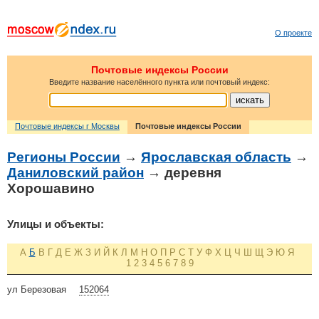
О проекте
Почтовые индексы России
Введите название населённого пункта или почтовый индекс:
Почтовые индексы г Москвы
Почтовые индексы России
Регионы России
→
Ярославская область
→
Даниловский район
→ деревня
Хорошавино
Улицы и объекты:
А
Б
В
Г
Д
Е
Ж
З
И
Й
К
Л
М
Н
О
П
Р
С
Т
У
Ф
Х
Ц
Ч
Ш
Щ
Э
Ю
Я
1
2
3
4
5
6
7
8
9
ул Березовая
152064