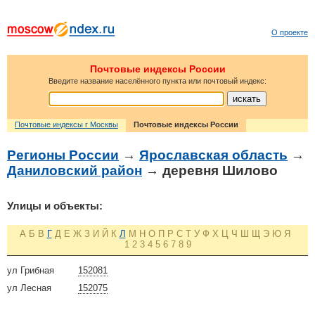
О проекте
Почтовые индексы России
Введите название населённого пункта или почтовый индекс:
Почтовые индексы г Москвы
Почтовые индексы России
Регионы России
→
Ярославская область
→
Даниловский район
→ деревня Шилово
Улицы и объекты:
А
Б
В
Г
Д
Е
Ж
З
И
Й
К
Л
М
Н
О
П
Р
С
Т
У
Ф
Х
Ц
Ч
Ш
Щ
Э
Ю
Я
1
2
3
4
5
6
7
8
9
ул Грибная
152081
ул Лесная
152075