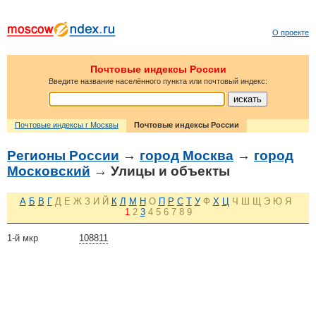
О проекте
Почтовые индексы России
Введите название населённого пункта или почтовый индекс:
Почтовые индексы г Москвы
Почтовые индексы России
Регионы России
→
город Москва
→
город
Московский
→ Улицы и объекты
А
Б
В
Г
Д
Е
Ж
З
И
Й
К
Л
М
Н
О
П
Р
С
Т
У
Ф
Х
Ц
Ч
Ш
Щ
Э
Ю
Я
1
2
3
4
5
6
7
8
9
1-й мкр
108811