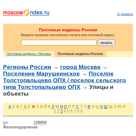
О проекте
Почтовые индексы России
Введите название населённого пункта или почтовый индекс:
Почтовые индексы г Москвы
Почтовые индексы России
Регионы России
→
город Москва
→
Поселение Марушкинское
→
Поселок
Толстопальцево ОПХ / поселок сельского
типа Толстопальцево ОПХ
→ Улицы и
объекты
А
Б
В
Г
Д
Е
Ж
З
И
Й
К
Л
М
Н
О
П
Р
С
Т
У
Ф
Х
Ц
Ч
Ш
Щ
Э
Ю
Я
1
2
3
4
5
6
7
8
9
ул
108809
Железнодорожная