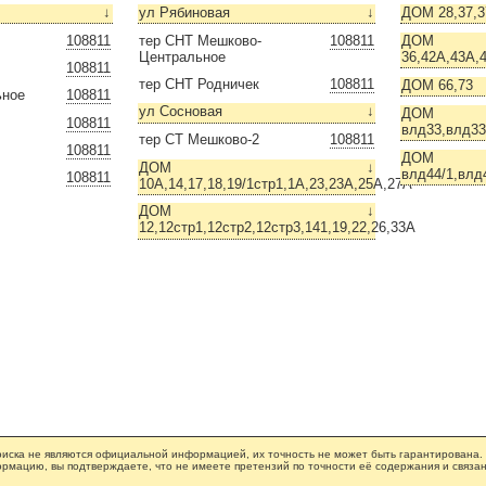
↓
ул Рябиновая
↓
ДОМ 28,37,37
108811
тер СНТ Мешково-
108811
ДОМ
Центральное
36,42А,43А,4
108811
тер СНТ Родничек
108811
ДОМ 66,73
ьное
108811
ул Сосновая
↓
ДОМ
108811
влд33,влд33
тер СТ Мешково-2
108811
108811
ДОМ
ДОМ
↓
влд44/1,влд
108811
10А,14,17,18,19/1стр1,1А,23,23А,25А,27А
ДОМ
↓
12,12стр1,12стр2,12стр3,141,19,22,26,33А
иска не являются официальной информацией, их точность не может быть гарантирована.
рмацию, вы подтверждаете, что не имеете претензий по точности её содержания и связан