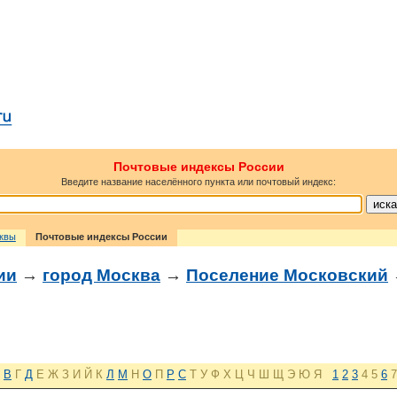
Почтовые индексы России
Введите название населённого пункта или почтовый индекс:
сквы
Почтовые индексы России
ии
→
город Москва
→
Поселение Московский
В
Г
Д
Е
Ж
З
И
Й
К
Л
М
Н
О
П
Р
С
Т
У
Ф
Х
Ц
Ч
Ш
Щ
Э
Ю
Я
1
2
3
4
5
6
7