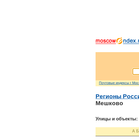
Почтовые индексы г Мо
Регионы Росс
Мешково
Улицы и объекты:
А
Б