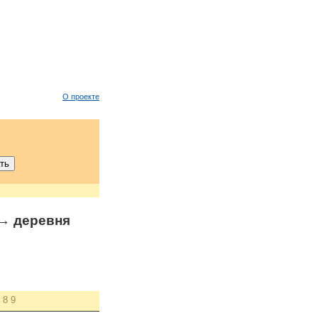
О проекте
→ деревня
8
9