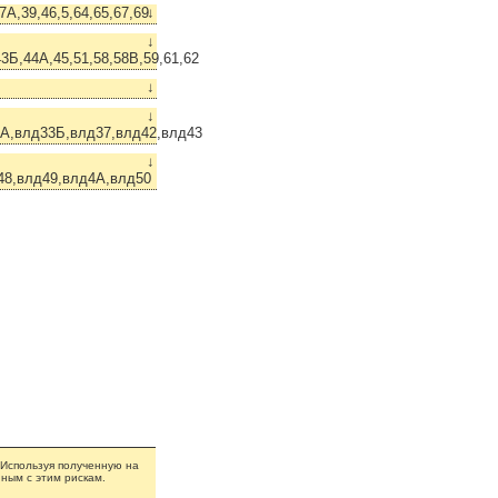
А,39,46,5,64,65,67,69
↓
↓
3Б,44А,45,51,58,58В,59,61,62
↓
↓
А,влд33Б,влд37,влд42,влд43
↓
48,влд49,влд4А,влд50
 Используя полученную на
ным с этим рискам.