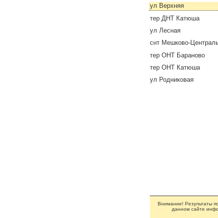
ул Верхняя
тер ДНТ Катюша
ул Лесная
снт Мешково-Централ
тер ОНТ Бараново
тер ОНТ Катюша
ул Родниковая
Внимание! Результаты по
данном сайте инфо