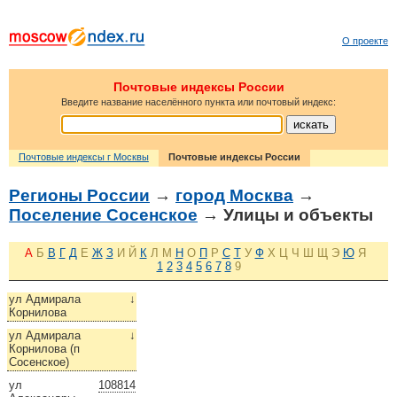
О проекте
Почтовые индексы России
Введите название населённого пункта или почтовый индекс:
Почтовые индексы г Москвы
Почтовые индексы России
Регионы России
→
город Москва
→
Поселение Сосенское
→ Улицы и объекты
А
Б
В
Г
Д
Е
Ж
З
И
Й
К
Л
М
Н
О
П
Р
С
Т
У
Ф
Х
Ц
Ч
Ш
Щ
Э
Ю
Я
1
2
3
4
5
6
7
8
9
ул Адмирала
↓
Корнилова
ул Адмирала
↓
Корнилова (п
Сосенское)
ул
108814