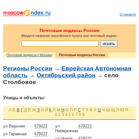
О проекте
Почтовые индексы России
Введите название населённого пункта или почтовый индекс:
Почтовые индексы г Москвы
Почтовые индексы России
Регионы России
→
Еврейская Автономная
область
→
Октябрьский район
→ село
Столбовое
Улицы и объекты:
А
Б
В
Г
Д
Е
Ж
З
И
Й
К
Л
М
Н
О
П
Р
С
Т
У
Ф
Х
Ц
Ч
Ш
Щ
Э
Ю
Я
1
2
3
4
5
6
7
8
9
ул Верхняя
679222
ул
679222
Набережная
ул Гаражная
679222
ул Новая
679222